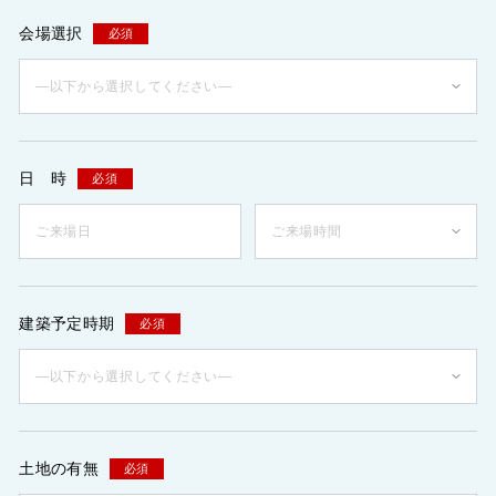
会場選択
必須
日 時
必須
建築予定時期
必須
土地の有無
必須