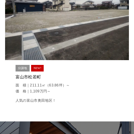
分譲地
NEW!
富山市松若町
面 積｜211.11㎡（63.86坪）～
価 格｜1,109万円～
人気の富山市奥田地区！