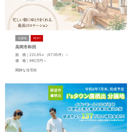
分譲地
NEW!
高岡市和田
面 積｜221.65㎡（67.05坪）～
価 格｜981万円～
閑静な住宅街