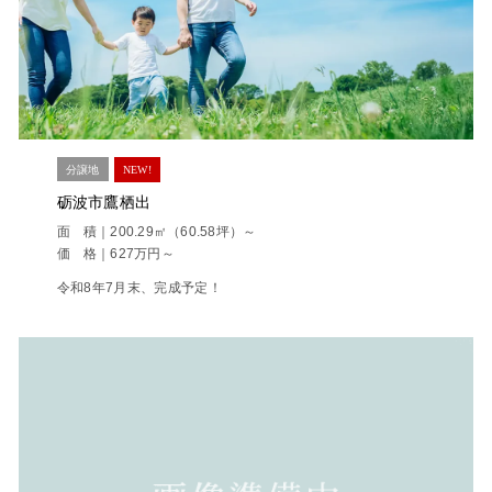
分譲地
NEW!
砺波市鷹栖出
面 積｜200.29㎡（60.58坪）～
価 格｜627万円～
令和8年7月末、完成予定！