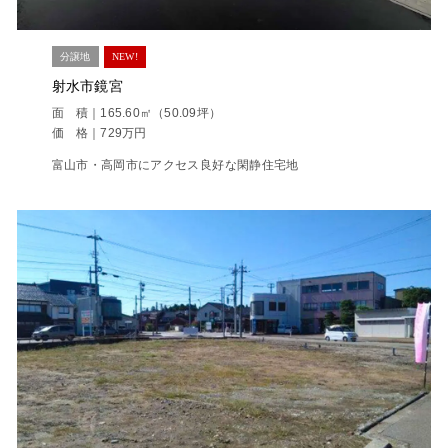
分譲地
NEW!
射水市鏡宮
面 積｜165.60㎡（50.09坪）
価 格｜729万円
富山市・高岡市にアクセス良好な閑静住宅地