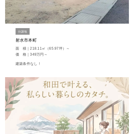
分譲地
射水市本町
面 積｜218.11㎡（65.97坪）～
価 格｜349万円～
建築条件なし！