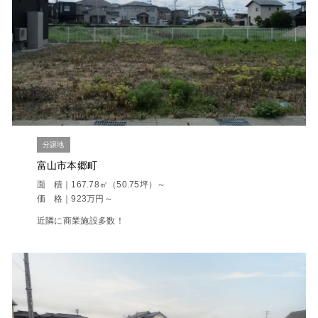
分譲地
富山市本郷町
面 積｜167.78㎡（50.75坪）～
価 格｜923万円～
近隣に商業施設多数！