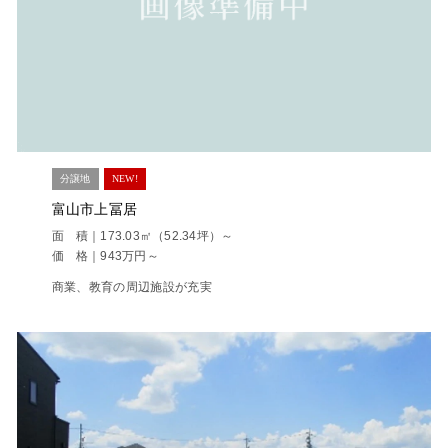
分譲地
NEW!
富山市上冨居
面 積｜173.03㎡（52.34坪）～
価 格｜943万円～
商業、教育の周辺施設が充実