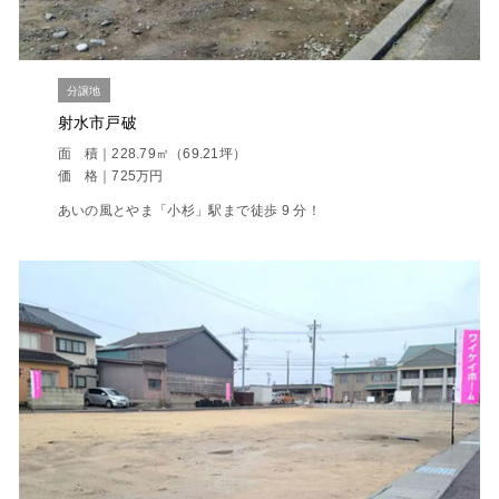
分譲地
射水市戸破
面 積｜228.79㎡（69.21坪）
価 格｜725万円
あいの風とやま「小杉」駅まで徒歩 9 分！