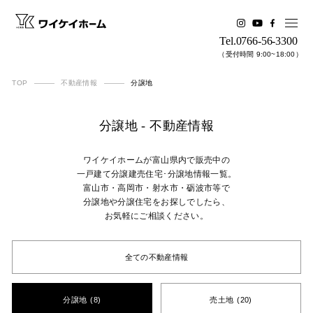
Tel.0766-56-3300
（受付時間 9:00~18:00）
TOP
不動産情報
分譲地
分譲地 - 不動産情報
ワイケイホームが富山県内で販売中の
一戸建て分譲建売住宅･分譲地情報一覧。
富山市・高岡市・射水市・砺波市等で
分譲地や分譲住宅をお探しでしたら、
お気軽にご相談ください。
全ての不動産情報
分譲地
(8)
売土地
(20)