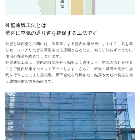
外壁通気工法とは
壁内に空気の通り道を確保する工法です
外壁と室内壁との間には、温度差による壁内結露が発生しやすく、気を腐
らせ、シロアリなどを繁殖させる原因となるなど、知らず知らずのうちに
住宅の寿命を縮めてしまいます。
外壁通気工法は、壁内の湿気を外へ効率よく逃すよう、空気の流れを作る
ことで壁内結露をシャットアウトします。さらに、軒先・基礎全周から換
気を行うことにより屋根裏、床下全域を乾燥させ、結露やカビの発生を抑
え建物の耐久性を高めます。