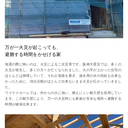
万が一火災が起こっても、
避難する時間をかせげる家
地震の際に怖いのは、火災による二次災害です。阪神大震災では、多くの
火災が発生し、多くの方々が亡くなられました。火の手が上がった住宅の
ほとんどは倒壊していて、それが道路を塞ぎ、放水用の水の供給も出来な
かったために、消火活動がほとんど出来ないまま火災が広がっていきまし
た。
ワイケイホームでは、外からの火に強い、燃えにくい耐力壁を採用してい
ます。この耐力壁により、万一の火災時にも家族が安全な場所へ避難する
時間が確保出来ます。