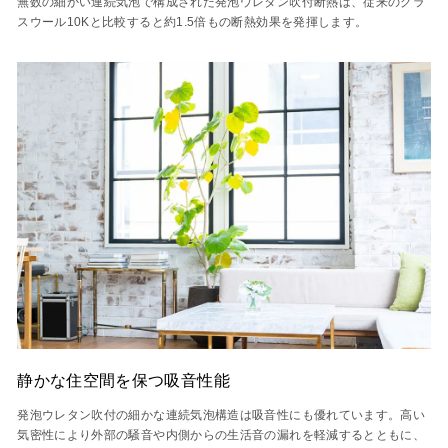
無数の細かい連続気泡で構成された発泡ウレタン吹付断熱は、従来のグラ
スウール10Kと比較すると約1.5倍もの断熱効果を発揮します。
静かな住空間を保つ吸音性能
発泡ウレタン吹付の細かな連続気泡構造は吸音性にも優れています。高い
気密性により外部の騒音や内側からの生活音の漏れを軽減するとともに、