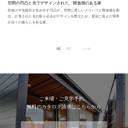
空間の凹凸と光でデザインされた、開放感のある家
吹抜けや化粧柱が生み出す凹凸が、空間に美しいメリハリと開放感を創
出。計算された光の取り込みがデザインを際立たせ、変化に富んだ視界
が日々の暮らしを彩る家。
01
02
ご来場・ご見学予約、
無料のカタログ請求はこちらから